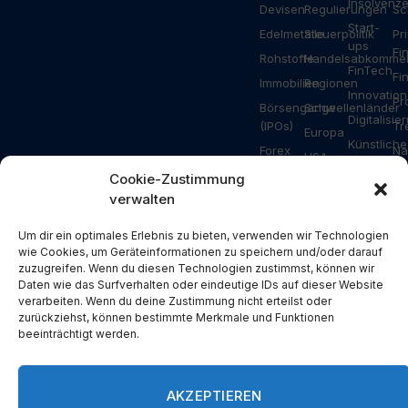
Insolvenz
Devisen
Regulierungen
Sc
Start-
Edelmetalle
Steuerpolitik
Pr
ups
Fi
Rohstoffe
Handelsabkomme
FinTech
Fi
Immobilien
Regionen
Innovation
Pr
Börsengänge
Schwellenländer
Digitalisie
(IPOs)
Tr
Europa
Künstliche
Forex
Na
USA
Intelligenz
Ripple
Za
Cookie-Zustimmung
Asien
Gesundhei
verwalten
Bitcoin
Ar
Deutschland
Industrie
Ethereum
Schweiz
Bauwesen
Um dir ein optimales Erlebnis zu bieten, verwenden wir Technologien
Solana
wie Cookies, um Geräteinformationen zu speichern und/oder darauf
Österreich
Energie
zuzugreifen. Wenn du diesen Technologien zustimmst, können wir
NFT
USA
Konsum
Daten wie das Surfverhalten oder eindeutige IDs auf dieser Website
Metaverse
verarbeiten. Wenn du deine Zustimmung nicht erteilst oder
China
Branchen
zurückziehst, können bestimmte Merkmale und Funktionen
Blockchain
Russland
Pressemit
beeinträchtigt werden.
DeFi
Türkei
Spezial
Devisen
Großbritannien
AKZEPTIEREN
Spanien