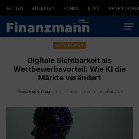
AKTIEN
ANLEIHEN
FONDS
ETFS
KRYPTOWÄH
UNTERNEHMEN
Digitale Sichtbarkeit als
Wettbewerbsvorteil: Wie KI die
Märkte verändert
FINANZMANN_TEAM
14. APRIL 2026
UPDATED:
14. APRIL 2026