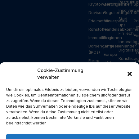
Restruktu
Kryptowährungen
Zentralbanken
Sp
Insolvenz
Devisen
Regulierungen
Sc
Start-
Edelmetalle
Steuerpolitik
Pr
ups
Fi
Rohstoffe
Handelsabkomme
FinTech
Fi
Immobilien
Regionen
Innovation
Pr
Börsengänge
Schwellenländer
Digitalisie
(IPOs)
Tr
Europa
Künstliche
Forex
Na
USA
Intelligenz
Ripple
Za
Cookie-Zustimmung
Asien
Gesundhei
verwalten
Bitcoin
Ar
Deutschland
Industrie
Ethereum
Schweiz
Bauwesen
Um dir ein optimales Erlebnis zu bieten, verwenden wir Technologien
Solana
wie Cookies, um Geräteinformationen zu speichern und/oder darauf
Österreich
Energie
zuzugreifen. Wenn du diesen Technologien zustimmst, können wir
NFT
USA
Konsum
Daten wie das Surfverhalten oder eindeutige IDs auf dieser Website
Metaverse
verarbeiten. Wenn du deine Zustimmung nicht erteilst oder
China
Branchen
zurückziehst, können bestimmte Merkmale und Funktionen
Blockchain
Russland
Pressemit
beeinträchtigt werden.
DeFi
Türkei
Spezial
Devisen
Großbritannien