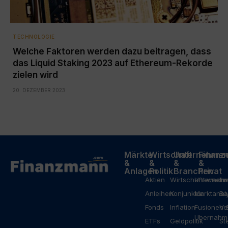
TECHNOLOGIE
Welche Faktoren werden dazu beitragen, dass
das Liquid Staking 2023 auf Ethereum-Rekorde
zielen wird
20. DEZEMBER 2023
Märkte
Wirtschaft
Unternehme
Finanz
&
&
&
&
Anlagen
Politik
Branchen
Privat
Aktien
Wirtschaftswach
Unterneh
In
Anleihen
Konjunktur
Marktanal
Ba
Fonds
Inflation
Fusionen 
Ve
Übernahm
ETFs
Geldpolitik
St