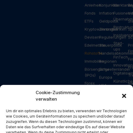
Anleihen
Konjunktur
Marktanal
Ba
Fonds
Inflation
Fusionen 
Ve
Übernahm
ETFs
Geldpolitik
St
Restruktu
Kryptowährungen
Zentralbanken
Sp
Insolvenz
Devisen
Regulierungen
Sc
Start-
Edelmetalle
Steuerpolitik
Pr
ups
Fi
Rohstoffe
Handelsabkomme
FinTech
Fi
Immobilien
Regionen
Innovation
Pr
Börsengänge
Schwellenländer
Digitalisie
(IPOs)
Tr
Europa
Künstliche
Forex
Na
USA
Intelligenz
Ripple
Za
Cookie-Zustimmung
Asien
Gesundhei
verwalten
Bitcoin
Ar
Deutschland
Industrie
Ethereum
Schweiz
Bauwesen
Um dir ein optimales Erlebnis zu bieten, verwenden wir Technologien
Solana
wie Cookies, um Geräteinformationen zu speichern und/oder darauf
Österreich
Energie
zuzugreifen. Wenn du diesen Technologien zustimmst, können wir
NFT
USA
Konsum
Daten wie das Surfverhalten oder eindeutige IDs auf dieser Website
Metaverse
verarbeiten. Wenn du deine Zustimmung nicht erteilst oder