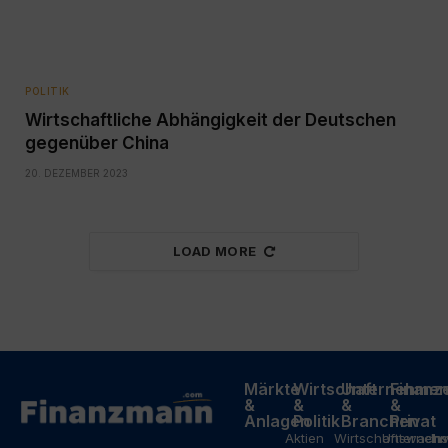
POLITIK
Wirtschaftliche Abhängigkeit der Deutschen
gegenüber China
20. DEZEMBER 2023
LOAD MORE
Märkte
Wirtschaft
Unternehme
Finanz
&
&
&
&
Anlagen
Politik
Branchen
Privat
Aktien
Wirtschaftswach
Unterneh
In