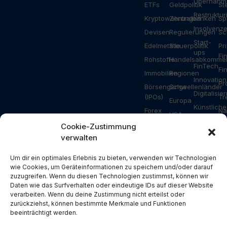
Übernahm
ETFs
Geldpolitik
St
Restruktu
Kryptowährungen
Zentralbanken
Sp
Insolvenz
Devisen
Regulierungen
Sc
Start-
Edelmetalle
Steuerpolitik
Pr
ups
Fi
Rohstoffe
Handelsabkomme
FinTech
Fi
Immobilien
Regionen
Innovation
Pr
Börsengänge
Schwellenländer
Digitalisie
(IPOs)
Tr
Europa
Künstliche
Forex
Na
USA
Intelligenz
Ripple
Za
Cookie-Zustimmung
Asien
Gesundhei
verwalten
Bitcoin
Ar
Deutschland
Industrie
Ethereum
Schweiz
Bauwesen
Um dir ein optimales Erlebnis zu bieten, verwenden wir Technologien
Solana
wie Cookies, um Geräteinformationen zu speichern und/oder darauf
Österreich
Energie
zuzugreifen. Wenn du diesen Technologien zustimmst, können wir
NFT
USA
Konsum
Daten wie das Surfverhalten oder eindeutige IDs auf dieser Website
Metaverse
verarbeiten. Wenn du deine Zustimmung nicht erteilst oder
China
Branchen
zurückziehst, können bestimmte Merkmale und Funktionen
Blockchain
Russland
Pressemit
beeinträchtigt werden.
DeFi
Türkei
Spezial