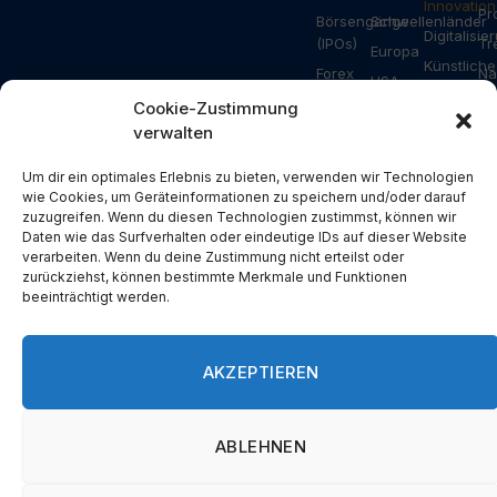
Innovation
Pr
Börsengänge
Schwellenländer
Digitalisie
(IPOs)
Tr
Europa
Künstliche
Forex
Na
USA
Intelligenz
Ripple
Za
Cookie-Zustimmung
Asien
Gesundhei
verwalten
Bitcoin
Ar
Deutschland
Industrie
Ethereum
Schweiz
Bauwesen
Um dir ein optimales Erlebnis zu bieten, verwenden wir Technologien
Solana
wie Cookies, um Geräteinformationen zu speichern und/oder darauf
Österreich
Energie
zuzugreifen. Wenn du diesen Technologien zustimmst, können wir
NFT
USA
Konsum
Daten wie das Surfverhalten oder eindeutige IDs auf dieser Website
Metaverse
verarbeiten. Wenn du deine Zustimmung nicht erteilst oder
China
Branchen
zurückziehst, können bestimmte Merkmale und Funktionen
Blockchain
Russland
Pressemit
beeinträchtigt werden.
DeFi
Türkei
Spezial
Devisen
Großbritannien
AKZEPTIEREN
Spanien
Griechenland
ABLEHNEN