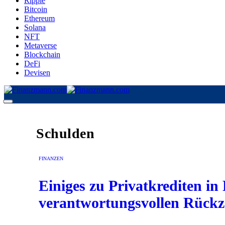
Ripple
Bitcoin
Ethereum
Solana
NFT
Metaverse
Blockchain
DeFi
Devisen
Schulden
FINANZEN
Einiges zu Privatkrediten i
verantwortungsvollen Rück