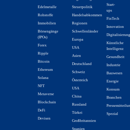
Start-
Edelmetalle
Steuerpolitik
ups
Rohstoffe
Handelsabkommen
FinTech
Immobilien
Regionen
Innovation
Börsengänge
Schwellenländer
Digitalisierun
(IPOs)
Europa
Künstliche
Forex
USA
Intelligenz
Ripple
Asien
Gesundheit
Bitcoin
Deutschland
Industrie
Ethereum
Schweiz
Bauwesen
Solana
Österreich
Energie
NFT
USA
Konsum
Metaverse
China
Branchen
Blockchain
Russland
Pressemitteilu
DeFi
Türkei
Spezial
Devisen
Großbritannien
Spanien