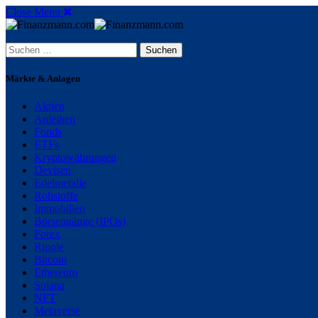
Close Menu
Märkte & Anlagen
Aktien
Anleihen
Fonds
ETFs
Kryptowährungen
Devisen
Edelmetalle
Rohstoffe
Immobilien
Börsengänge (IPOs)
Forex
Ripple
Bitcoin
Ethereum
Solana
NFT
Metaverse