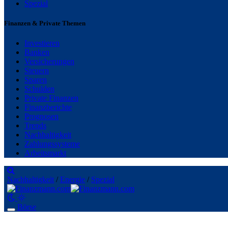
Spezial
Finanzen & Private Themen
Investieren
Banken
Versicherungen
Steuern
Sparen
Schulden
Private Finanzen
Finanzberichte
Prognosen
Trends
Nachhaltigkeit
Zahlungssysteme
Arbeitsmarkt
Nachhaltigkeit
/
Energie
/
Spezial
Börse