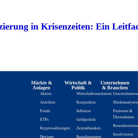
ierung in Krisenzeiten: Ein Leitf
Märkte &
Wirtschaft &
Unternehmen
Anlagen
Politik
& Branchen
Aktien
Wirtschaftswachstum
Unternehmens
Anleihen
Konjunktur
Marktanalyse
Fonds
Inflation
Fusionen &
Übernahmen
ETFs
Geldpolitik
Restrukturier
Kryptowährungen
Zentralbanken
Insolvenzen
Devisen
Regulierungen