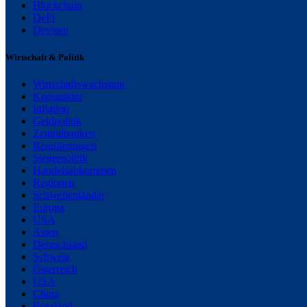
Blockchain
DeFi
Devisen
Wirtschaft & Politik
Wirtschaftswachstum
Konjunktur
Inflation
Geldpolitik
Zentralbanken
Regulierungen
Steuerpolitik
Handelsabkommen
Regionen
Schwellenländer
Europa
USA
Asien
Deutschland
Schweiz
Österreich
USA
China
Russland