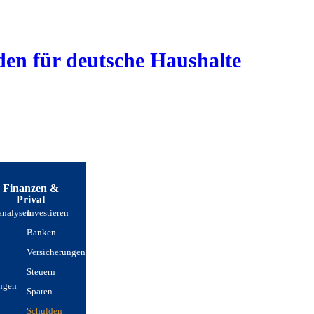
aden für deutsche Haushalte
Finanzen &
Privat
analysen
Investieren
n
Banken
Versicherungen
Steuern
ungen
Sparen
Schulden