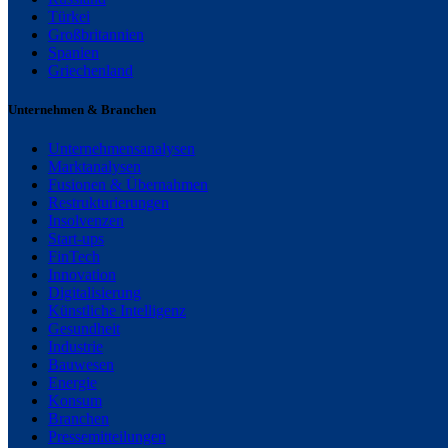
Türkei
Großbritannien
Spanien
Griechenland
Unternehmen & Branchen
Unternehmensanalysen
Marktanalysen
Fusionen & Übernahmen
Restrukturierungen
Insolvenzen
Start-ups
FinTech
Innovation
Digitalisierung
Künstliche Intelligenz
Gesundheit
Industrie
Bauwesen
Energie
Konsum
Branchen
Pressemitteilungen