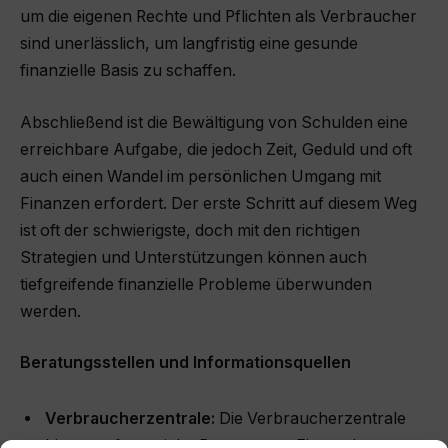
um die eigenen Rechte und Pflichten als Verbraucher
sind unerlässlich, um langfristig eine gesunde
finanzielle Basis zu schaffen.
Abschließend ist die Bewältigung von Schulden eine
erreichbare Aufgabe, die jedoch Zeit, Geduld und oft
auch einen Wandel im persönlichen Umgang mit
Finanzen erfordert. Der erste Schritt auf diesem Weg
ist oft der schwierigste, doch mit den richtigen
Strategien und Unterstützungen können auch
tiefgreifende finanzielle Probleme überwunden
werden.
Beratungsstellen und Informationsquellen
Verbraucherzentrale:
Die Verbraucherzentrale
bietet umfangreiche Beratung zu Finanzthemen,