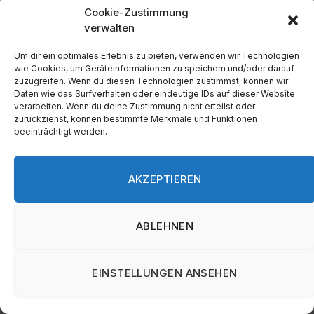
Cookie-Zustimmung
einschließlich Schuldenmanagement.
verwalten
Informationen und Kontaktdetails finden Sie auf
ihrer offiziellen Webseite:
Verbraucherzentrale
.
Um dir ein optimales Erlebnis zu bieten, verwenden wir Technologien
wie Cookies, um Geräteinformationen zu speichern und/oder darauf
Schuldnerberatungsstellen:
Für persönliche
zuzugreifen. Wenn du diesen Technologien zustimmst, können wir
Daten wie das Surfverhalten oder eindeutige IDs auf dieser Website
Beratung und Unterstützung bei
verarbeiten. Wenn du deine Zustimmung nicht erteilst oder
Schuldenproblemen können lokale
zurückziehst, können bestimmte Merkmale und Funktionen
beeinträchtigt werden.
Schuldnerberatungsstellen eine wertvolle
Ressource sein. Adressen und Angebote variieren
je nach Region.
AKZEPTIEREN
Bundesministerium für Familie, Senioren, Frauen
und Jugend:
Auf der Webseite des Ministeriums
ABLEHNEN
finden sich Hinweise zu Unterstützungsangeboten
und relevanten Gesetzesgrundlagen:
BMFSFJ
.
EINSTELLUNGEN ANSEHEN
Bundesverband Deutscher Inkasso-
Unternehmen e.V. (BDIU):
Der BDIU bietet