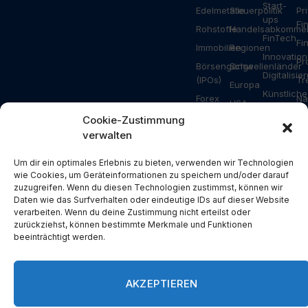
Start-
Edelmetalle
Steuerpolitik
Pr
ups
Fi
Rohstoffe
Handelsabkomme
FinTech
Fi
Immobilien
Regionen
Innovation
Pr
Börsengänge
Schwellenländer
Digitalisie
(IPOs)
Tr
Europa
Künstliche
Forex
Na
USA
Intelligenz
Ripple
Za
Cookie-Zustimmung
Asien
Gesundhei
verwalten
Bitcoin
Ar
Deutschland
Industrie
Ethereum
Schweiz
Bauwesen
Um dir ein optimales Erlebnis zu bieten, verwenden wir Technologien
Solana
wie Cookies, um Geräteinformationen zu speichern und/oder darauf
Österreich
Energie
zuzugreifen. Wenn du diesen Technologien zustimmst, können wir
NFT
USA
Konsum
Daten wie das Surfverhalten oder eindeutige IDs auf dieser Website
Metaverse
verarbeiten. Wenn du deine Zustimmung nicht erteilst oder
China
Branchen
zurückziehst, können bestimmte Merkmale und Funktionen
Blockchain
Russland
Pressemit
beeinträchtigt werden.
DeFi
Türkei
Spezial
Devisen
Großbritannien
AKZEPTIEREN
Spanien
Griechenland