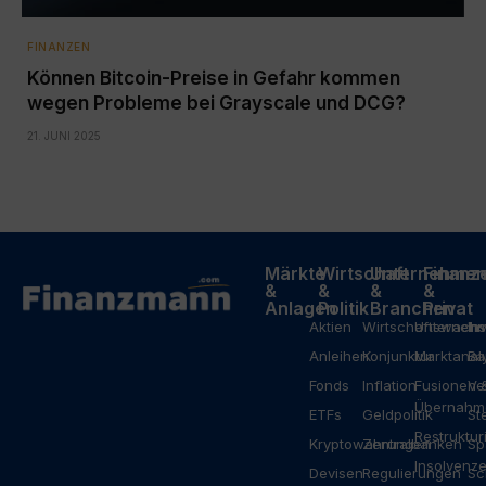
FINANZEN
Können Bitcoin-Preise in Gefahr kommen
wegen Probleme bei Grayscale und DCG?
21. JUNI 2025
Märkte
Wirtschaft
Unternehme
Finanz
&
&
&
&
Anlagen
Politik
Branchen
Privat
Aktien
Wirtschaftswach
Unterneh
In
Anleihen
Konjunktur
Marktanal
Ba
Fonds
Inflation
Fusionen 
Ve
Übernahm
ETFs
Geldpolitik
St
Restruktu
Kryptowährungen
Zentralbanken
Sp
Insolvenz
Devisen
Regulierungen
Sc