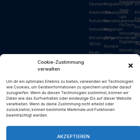
Insolvenz
Devisen
Regulierungen
Sc
Start-
Edelmetalle
Steuerpolitik
Pr
ups
Fi
Rohstoffe
Handelsabkomme
FinTech
Fi
Immobilien
Regionen
Innovation
Pr
Börsengänge
Schwellenländer
Digitalisie
(IPOs)
Tr
Europa
Künstliche
Forex
Na
USA
Intelligenz
Ripple
Za
Cookie-Zustimmung
Asien
Gesundhei
verwalten
Bitcoin
Ar
Deutschland
Industrie
Ethereum
Schweiz
Bauwesen
Um dir ein optimales Erlebnis zu bieten, verwenden wir Technologien
Solana
wie Cookies, um Geräteinformationen zu speichern und/oder darauf
Österreich
Energie
zuzugreifen. Wenn du diesen Technologien zustimmst, können wir
NFT
USA
Konsum
Daten wie das Surfverhalten oder eindeutige IDs auf dieser Website
Metaverse
verarbeiten. Wenn du deine Zustimmung nicht erteilst oder
China
Branchen
zurückziehst, können bestimmte Merkmale und Funktionen
Blockchain
Russland
Pressemit
beeinträchtigt werden.
DeFi
Türkei
Spezial
Devisen
Großbritannien
AKZEPTIEREN
Spanien