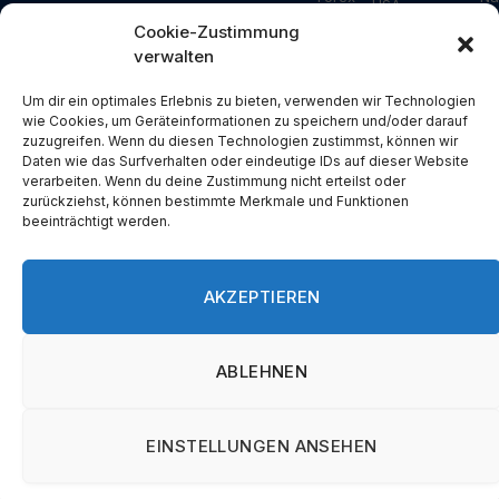
USA
Intelligenz
Ripple
Za
Cookie-Zustimmung
Asien
Gesundhei
verwalten
Bitcoin
Ar
Deutschland
Industrie
Ethereum
Schweiz
Bauwesen
Um dir ein optimales Erlebnis zu bieten, verwenden wir Technologien
Solana
wie Cookies, um Geräteinformationen zu speichern und/oder darauf
Österreich
Energie
zuzugreifen. Wenn du diesen Technologien zustimmst, können wir
NFT
USA
Konsum
Daten wie das Surfverhalten oder eindeutige IDs auf dieser Website
Metaverse
verarbeiten. Wenn du deine Zustimmung nicht erteilst oder
China
Branchen
zurückziehst, können bestimmte Merkmale und Funktionen
Blockchain
Russland
Pressemit
beeinträchtigt werden.
DeFi
Türkei
Spezial
Devisen
Großbritannien
AKZEPTIEREN
Spanien
Griechenland
ABLEHNEN
EINSTELLUNGEN ANSEHEN
Cookie-Richtlinie
Datenschutz
Impressum