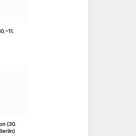
.–11.
on (30.
erlin)