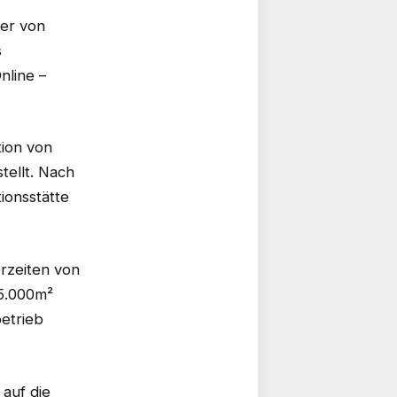
ler von
s
nline –
tion von
tellt. Nach
ionsstätte
rzeiten von
5.000m²
etrieb
auf die