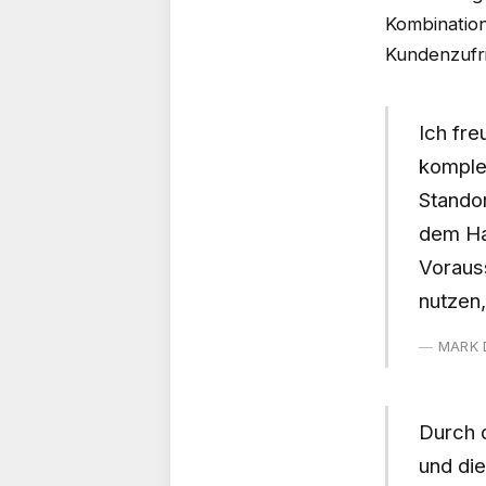
Kombination
Kundenzufr
Ich fr
komple
Standor
dem Ha
Voraus
nutzen
MARK 
Durch d
und di