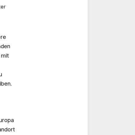
ter
ere
nden
 mit
u
iben.
Europa
andort