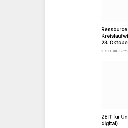
Ressourcen
Kreislaufw
23. Oktobe
2. OKTOBER 2025
ZEIT für U
digital)