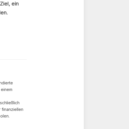
iel, ein
den.
ndierte
t einem
chließlich
finanziellen
olen.