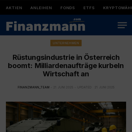
AKTIEN
ANLEIHEN
FONDS
ETFS
KRYPTOWÄH
UNTERNEHMEN
Rüstungsindustrie in Österreich
boomt: Milliardenaufträge kurbeln
Wirtschaft an
FINANZMANN_TEAM
21. JUNI 2025
UPDATED:
21. JUNI 2025