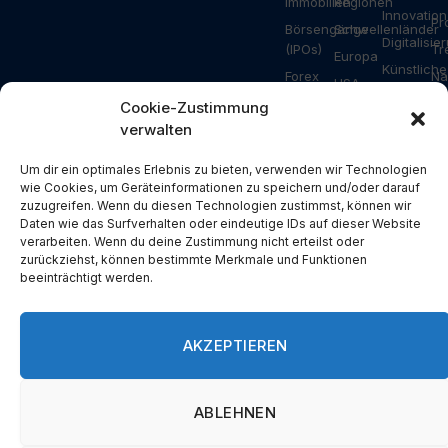
Immobilien
Regionen
Innovation
Pr
Börsengänge
Schwellenländer
Digitalisie
(IPOs)
Tr
Europa
Künstliche
Forex
Na
USA
Intelligenz
Ripple
Za
Cookie-Zustimmung
Asien
Gesundhei
verwalten
Bitcoin
Ar
Deutschland
Industrie
Ethereum
Schweiz
Um dir ein optimales Erlebnis zu bieten, verwenden wir Technologien
Bauwesen
Solana
wie Cookies, um Geräteinformationen zu speichern und/oder darauf
Österreich
Energie
zuzugreifen. Wenn du diesen Technologien zustimmst, können wir
NFT
USA
Daten wie das Surfverhalten oder eindeutige IDs auf dieser Website
Konsum
Metaverse
verarbeiten. Wenn du deine Zustimmung nicht erteilst oder
China
Branchen
zurückziehst, können bestimmte Merkmale und Funktionen
Blockchain
Russland
beeinträchtigt werden.
Pressemit
DeFi
Türkei
Spezial
Devisen
Großbritannien
AKZEPTIEREN
Spanien
Griechenland
ABLEHNEN