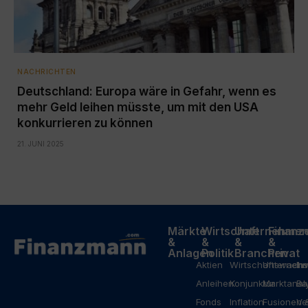
NACHRICHTEN
Deutschland: Europa wäre in Gefahr, wenn es
mehr Geld leihen müsste, um mit den USA
konkurrieren zu können
21. JUNI 2025
Märkte
Wirtschaft
Unternehme
Finanz
&
&
&
&
Anlagen
Politik
Branchen
Privat
Aktien
Wirtschaftswach
Unterneh
In
Anleihen
Konjunktur
Marktanal
Ba
Fonds
Inflation
Fusionen 
Ve