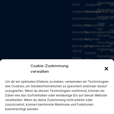
Übernahm
ETFs
Geldpolitik
St
Restruktu
Kryptowährungen
Zentralbanken
Sp
Insolvenz
Devisen
Regulierungen
Sc
Start-
Edelmetalle
Steuerpolitik
Pr
ups
Fi
Rohstoffe
Handelsabkomme
FinTech
Fi
Immobilien
Regionen
Innovation
Pr
Börsengänge
Schwellenländer
Digitalisie
(IPOs)
Tr
Europa
Künstliche
Forex
Na
USA
Intelligenz
Ripple
Za
Cookie-Zustimmung
Asien
Gesundhei
verwalten
Bitcoin
Ar
Deutschland
Industrie
Ethereum
Schweiz
Bauwesen
Um dir ein optimales Erlebnis zu bieten, verwenden wir Technologien
Solana
wie Cookies, um Geräteinformationen zu speichern und/oder darauf
Österreich
Energie
zuzugreifen. Wenn du diesen Technologien zustimmst, können wir
NFT
USA
Konsum
Daten wie das Surfverhalten oder eindeutige IDs auf dieser Website
Metaverse
verarbeiten. Wenn du deine Zustimmung nicht erteilst oder
China
Branchen
zurückziehst, können bestimmte Merkmale und Funktionen
Blockchain
Russland
Pressemit
beeinträchtigt werden.
DeFi