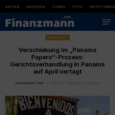
AKTIEN
ANLEIHEN
FONDS
ETFS
KRYPTOWÄH
WIRTSCHAFT
Verschiebung im „Panama
Papers“-Prozess:
Gerichtsverhandlung in Panama
auf April vertagt
FINANZMANN_TEAM
21. JUNI 2025
UPDATED:
21. JUNI 2025